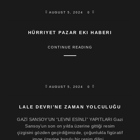
AUGUST 5, 2024
0
HÜRRIYET PAZAR EKI HABERI
CONTINUE READING
AUGUST 5, 2024
0
LALE DEVRI’NE ZAMAN YOLCULUĞU
GAZİ SANSOY’UN “LEVNİ ESİNLİ” YAPITLARI Gazi
Sansoy’un son on yılda üzerine gittiği resim
çizgisini gözden geçirdiğimizde, çoğunlukla figüratif
imge üzerine kurulu bir resim dilini...